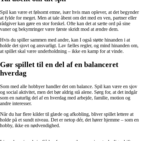
Spil kan være et følsomt emne, især hvis man oplever, at det begynder
at fylde for meget. Men at tale åbent om det med en ven, partner eller
rådgiver kan gøre en stor forskel. Ofte kan det at sætte ord på sine
vaner og bekymringer være første skridt mod at ændre dem.
Hvis du spiller sammen med andre, kan I også støtte hinanden i at
holde det sjovt og ansvarligt. Lav fælles regler, og mind hinanden om,
at spillet skal være underholdning – ikke en kamp for at vinde.
Gør spillet til en del af en balanceret
hverdag
Som med alle hobbyer handler det om balance. Spil kan være en sjov
og social aktivitet, men det bør aldrig stå alene. Sørg for, at det indgår
som en naturlig del af en hverdag med arbejde, familie, motion og
andre interesser.
Når du har flere kilder til glæde og afkobling, bliver spillet lettere at
holde på et sundt niveau. Det er netop dér, det hører hjemme – som en
hobby, ikke en nødvendighed.